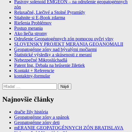
Pasívny solenoid EMGEON – na odrušenie geopatogénnych
zdarma
zón
Relaxačné, Liečivé a Stolné Pyramídy
Stiahnite si E-Book zdarma
Riešenia Problémov
Postup merania
Ako liečia stromy
Odrušenie Geopatogénnych zón pomocou ovčej vlny
SLOVENSKY PROJEKT MERANIA GEOANOMALII
Geopatogénne zóny nad bývalými močiarmi
Štatistické výsledky a skúsenosti z meraní
Nebezpečné Mikroslúchadlá
Patent Ing. Drbala na brúsenie žiletiek
Kontakt + Referencie
kontaktny-formular
Hľadať:
Najnovšie články
dračie žily história
Geopatogénne zóny a spánok
Geopatogénne zóny deti
mERANIE GEOPATOGÉNNYCH ZÓN BRATISLAVA