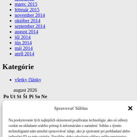
marec 2015
február 2015
november 2014
október 2014
september 2014
august 2014
júl 2014
jún 2014
máj 2014
apríl 2014
Kategórie
všetky články
august 2026
Po
Ut
St
Št
Pi
So
Ne
1
2
Spravovať Súhlas
3
4
5
6
7
8
9
10
11
12
13
14
15
16
Na poskytovanie tých najlepších skúseností používame technológie, ako sú súbory
17
18
19
20
21
22
23
cookie na ukladanie a/alebo prístup k informáciám o zariadení. Súhlas s týmito
24
25
26
27
28
29
30
technológiami nám umožní spracovávať údaje, ako je správanie pri prehliadaní alebo
31
jedinečné ID na tejto stránke. Nesúhlas alebo odvolanie súhlasu môže nepriaznivo