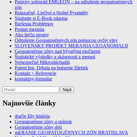
Pasívny solenoid EMGEON – na odrušenie geopatogénnych
zdarma
zón
Relaxačné, Liečivé a Stolné Pyramídy
Stiahnite si E-Book zdarma
Riešenia Problémov
Postup merania
Ako liečia stromy
Odrušenie Geopatogénnych zón pomocou ovčej vlny
SLOVENSKY PROJEKT MERANIA GEOANOMALII
Geopatogénne zóny nad bývalými močiarmi
Štatistické výsledky a skúsenosti z meraní
Nebezpečné Mikroslúchadlá
Patent Ing. Drbala na brúsenie žiletiek
Kontakt + Referencie
kontaktny-formular
Hľadať:
Najnovšie články
dračie žily história
Geopatogénne zóny a spánok
Geopatogénne zóny deti
mERANIE GEOPATOGÉNNYCH ZÓN BRATISLAVA