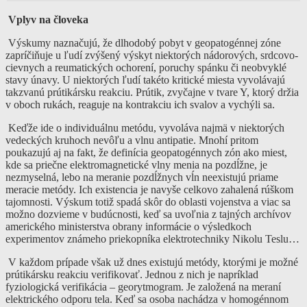
Vplyv na človeka
Výskumy naznačujú, že dlhodobý pobyt v geopatogénnej zóne
zapríčiňuje u ľudí zvýšený výskyt niektorých nádorových, srdcovo-
cievnych a reumatických ochorení, poruchy spánku či neobvyklé
stavy únavy. U niektorých ľudí takéto kritické miesta vyvolávajú
takzvanú prútikársku reakciu. Prútik, zvyčajne v tvare Y, ktorý držia
v oboch rukách, reaguje na kontrakciu ich svalov a vychýli sa.
Keďže ide o individuálnu metódu, vyvoláva najmä v niektorých
vedeckých kruhoch nevôľu a vlnu antipatie. Mnohí pritom
poukazujú aj na fakt, že definícia geopatogénnych zón ako miest,
kde sa priečne elektromagnetické vlny menia na pozdĺžne, je
nezmyselná, lebo na meranie pozdĺžnych vĺn neexistujú priame
meracie metódy. Ich existencia je navyše celkovo zahalená rúškom
tajomnosti. Výskum totiž spadá skôr do oblasti vojenstva a viac sa
možno dozvieme v budúcnosti, keď sa uvoľnia z tajných archívov
amerického ministerstva obrany informácie o výsledkoch
experimentov známeho priekopníka elektrotechniky Nikolu Teslu…
V každom prípade však už dnes existujú metódy, ktorými je možné
prútikársku reakciu verifikovať. Jednou z nich je napríklad
fyziologická verifikácia – georytmogram. Je založená na meraní
elektrického odporu tela. Keď sa osoba nachádza v homogénnom