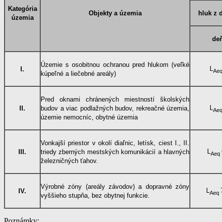
Kategória
Objekty a územia
hluk z 
územia
de
Územie s osobitnou ochranou pred hlukom (veľké
L
I.
Ae
kúpeľné a liečebné areály)
Pred oknami chránených miestností školských
L
II.
budov a viac podlažných budov, rekreačné územia,
Ae
územie nemocníc, obytné územia
Vonkajší priestor v okolí diaľnic, letísk, ciest I., II.
L
III.
triedy zberných mestských komunikácií a hlavných
Aeq
železničných ťahov.
Výrobné zóny (areály závodov) a dopravné zóny
L
IV.
Aeq
vyššieho stupňa, bez obytnej funkcie.
Poznámky: