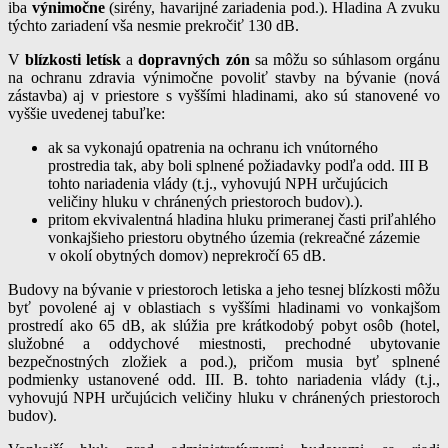
iba
výnimočne
(sirény, havarijné zariadenia pod.). Hladina A zvuku
týchto zariadení vša nesmie prekročiť 130 dB.
V
blízkosti letísk
a
dopravných zón
sa môžu so súhlasom orgánu
na ochranu zdravia výnimočne povoliť stavby na bývanie (nová
zástavba) aj v priestore s vyššími hladinami, ako sú stanovené vo
vyššie uvedenej tabuľke:
ak sa vykonajú opatrenia na ochranu ich vnútorného
prostredia tak, aby boli splnené požiadavky podľa odd. III B
tohto nariadenia vlády (t.j., vyhovujú NPH určujúcich
veličiny hluku v chránených priestoroch budov).).
pritom ekvivalentná hladina hluku primeranej časti priľahlého
vonkajšieho priestoru obytného územia (rekreačné zázemie
v okolí obytných domov) neprekročí 65 dB.
Budovy na bývanie v priestoroch letiska a jeho tesnej blízkosti môžu
byť povolené aj v oblastiach s vyššími hladinami vo vonkajšom
prostredí ako 65 dB, ak slúžia pre krátkodobý pobyt osôb (hotel,
služobné a oddychové miestnosti, prechodné ubytovanie
bezpečnostných zložiek a pod.), pričom musia byť splnené
podmienky ustanovené odd. III. B. tohto nariadenia vlády (t.j.,
vyhovujú NPH určujúcich veličiny hluku v chránených priestoroch
budov).