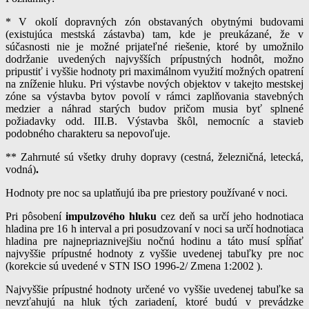
* V okolí dopravných zón obstavaných obytnými budovami
(existujúca mestská zástavba) tam, kde je preukázané, že v
súčasnosti nie je možné prijateľné riešenie, ktoré by umožnilo
dodržanie uvedených najvyšších prípustných hodnôt, možno
pripustiť i vyššie hodnoty pri maximálnom využití možných opatrení
na zníženie hluku. Pri výstavbe nových objektov v takejto mestskej
zóne sa výstavba bytov povolí v rámci zaplňovania stavebných
medzier a náhrad starých budov pričom musia byť splnené
požiadavky odd. III.B. Výstavba škôl, nemocníc a stavieb
podobného charakteru sa nepovoľuje.
** Zahrnuté sú všetky druhy dopravy (cestná, železničná, letecká,
vodná)
.
Hodnoty pre noc sa uplatňujú iba pre priestory používané v noci.
Pri pôsobení
impulzového hluku
cez deň sa určí jeho hodnotiaca
hladina pre 16 h interval a pri posudzovaní v noci sa určí hodnotiaca
hladina pre najnepriaznivejšiu nočnú hodinu a táto musí spĺňať
najvyššie prípustné hodnoty z vyššie uvedenej tabuľky pre noc
(korekcie sú uvedené v STN ISO 1996-2/ Zmena 1:2002 ).
Najvyššie prípustné hodnoty určené vo vyššie uvedenej tabuľke sa
nevzťahujú na hluk tých zariadení, ktoré budú v prevádzke