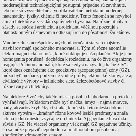
modernejšími technologickými postupmi, prípadne sú zavrhnuté,
lebo nie sú vysvetliteľné a verifikovateľné metódami modernej
matematiky, fyziky, chémie či medicíny. Tento fenomén sa nevyhol
ani architektúre a zásadám správneho bývania. Na rôzne rituály a
zásady sa súčasní architekti a projektanti väčšinou pozerajú s
blahosklonným úsmevom a odkazujú ich do pôsobnosti šarlatánov.
Mnohé z dnes nerešpektovaných odporúčaní starých majstrov
stavbárov majú spoločného menovateľa. Tým sú rôzne anomálie
elektromagnetického poľa, ktoré obklopuje našu planétu. Ak je jeho
homogenita porušená, dochádza k rozladeniu, na čo živé organizmy
reagujú. Príčinou anomálií, ktoré sa kedysi nazývali „dračie žily“ a
ktoré dnes označujeme ako geoaktívne (geopatogénne) zóny (GZ),
môžu byť močiare, podzemné vodné prúdy, tektonické zlomy, ale aj
civilizačné výtvory – inžinierske siete, železobetónové stavby či
rôzne tvary architektúry.
Na niektoré živočíchy takéto miesta pôsobia blahodarne, a preto ich
vyhľadávajú. Príkladom môže byť mačka, hmyz – najmä mravce,
hady, akváriové rybičky či straka, ktorá si takéto miesta dokonca
aktívne vytvára – „kradne“ rôzne kovové lesklé predmety a znáša
ich na jedno miesto, zvyčajne do hniezda. Aj gagotanie husí úzko
súvisí s GZ. Na viaceré organizmy však majú GZ negatívne účinky,
čo sa môže prejaviť nepohodou a pri dlhodobom pôsobení aj
zhoršeným zdravotným stavom.