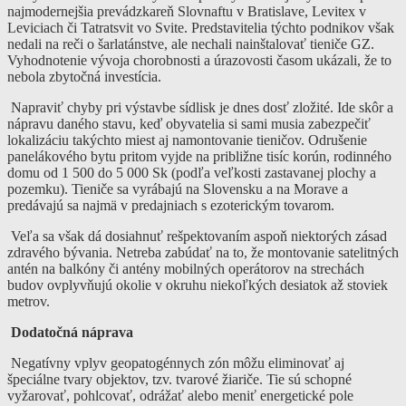
najmodernejšia prevádzkareň Slovnaftu v Bratislave, Levitex v
Leviciach či Tatratsvit vo Svite. Predstavitelia týchto podnikov však
nedali na reči o šarlatánstve, ale nechali nainštalovať tieniče GZ.
Vyhodnotenie vývoja chorobnosti a úrazovosti časom ukázali, že to
nebola zbytočná investícia.
Napraviť chyby pri výstavbe sídlisk je dnes dosť zložité. Ide skôr a
nápravu daného stavu, keď obyvatelia si sami musia zabezpečiť
lokalizáciu takýchto miest aj namontovanie tieničov. Odrušenie
panelákového bytu pritom vyjde na približne tisíc korún, rodinného
domu od 1 500 do 5 000 Sk (podľa veľkosti zastavanej plochy a
pozemku). Tieniče sa vyrábajú na Slovensku a na Morave a
predávajú sa najmä v predajniach s ezoterickým tovarom.
Veľa sa však dá dosiahnuť rešpektovaním aspoň niektorých zásad
zdravého bývania. Netreba zabúdať na to, že montovanie satelitných
antén na balkóny či antény mobilných operátorov na strechách
budov ovplyvňujú okolie v okruhu niekoľkých desiatok až stoviek
metrov.
Dodatočná náprava
Negatívny vplyv geopatogénnych zón môžu eliminovať aj
špeciálne tvary objektov, tzv. tvarové žiariče. Tie sú schopné
vyžarovať, pohlcovať, odrážať alebo meniť energetické pole