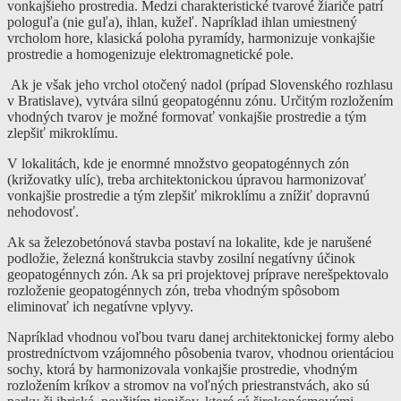
vonkajšieho prostredia. Medzi charakteristické tvarové žiariče patrí
pologuľa (nie guľa), ihlan, kužeľ. Napríklad ihlan umiestnený
vrcholom hore, klasická poloha pyramídy, harmonizuje vonkajšie
prostredie a homogenizuje elektromagnetické pole.
Ak je však jeho vrchol otočený nadol (prípad Slovenského rozhlasu
v Bratislave), vytvára silnú geopatogénnu zónu. Určitým rozložením
vhodných tvarov je možné formovať vonkajšie prostredie a tým
zlepšiť mikroklímu.
V lokalitách, kde je enormné množstvo geopatogénnych zón
(križovatky ulíc), treba architektonickou úpravou harmonizovať
vonkajšie prostredie a tým zlepšiť mikroklímu a znížiť dopravnú
nehodovosť.
Ak sa železobetónová stavba postaví na lokalite, kde je narušené
podložie, železná konštrukcia stavby zosilní negatívny účinok
geopatogénnych zón. Ak sa pri projektovej príprave nerešpektovalo
rozloženie geopatogénnych zón, treba vhodným spôsobom
eliminovať ich negatívne vplyvy.
Napríklad vhodnou voľbou tvaru danej architektonickej formy alebo
prostredníctvom vzájomného pôsobenia tvarov, vhodnou orientáciou
sochy, ktorá by harmonizovala vonkajšie prostredie, vhodným
rozložením kríkov a stromov na voľných priestranstvách, ako sú