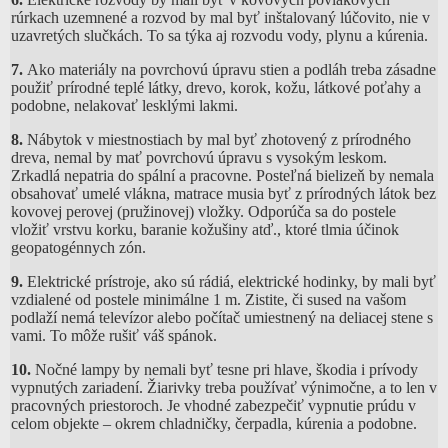
rúrkach uzemnené a rozvod by mal byť inštalovaný lúčovito, nie v
uzavretých slučkách. To sa týka aj rozvodu vody, plynu a kúrenia.
7.
Ako materiály na povrchovú úpravu stien a podláh treba zásadne
použiť prírodné teplé látky, drevo, korok, kožu, látkové poťahy a
podobne, nelakovať lesklými lakmi.
8.
Nábytok v miestnostiach by mal byť zhotovený z prírodného
dreva, nemal by mať povrchovú úpravu s vysokým leskom.
Zrkadlá nepatria do spální a pracovne. Posteľná bielizeň by nemala
obsahovať umelé vlákna, matrace musia byť z prírodných látok bez
kovovej perovej (pružinovej) vložky. Odporúča sa do postele
vložiť vrstvu korku, baranie kožušiny atď., ktoré tlmia účinok
geopatogénnych zón.
9.
Elektrické prístroje, ako sú rádiá, elektrické hodinky, by mali byť
vzdialené od postele minimálne 1 m. Zistite, či sused na vašom
podlaží nemá televízor alebo počítač umiestnený na deliacej stene s
vami. To môže rušiť váš spánok.
10.
Nočné lampy by nemali byť tesne pri hlave, škodia i prívody
vypnutých zariadení. Žiarivky treba používať výnimočne, a to len v
pracovných priestoroch. Je vhodné zabezpečiť vypnutie prúdu v
celom objekte – okrem chladničky, čerpadla, kúrenia a podobne.