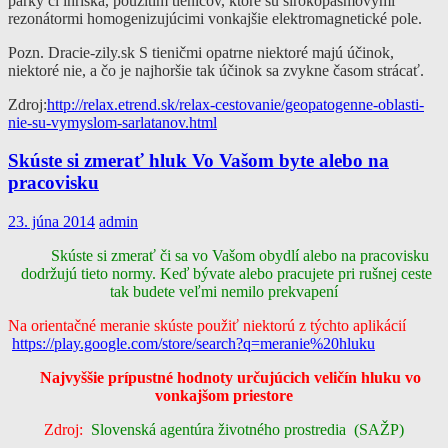
parky či ihriská, použitím tieničov, ktoré sú širokopásmovými
rezonátormi homogenizujúcimi vonkajšie elektromagnetické pole.
Pozn. Dracie-zily.sk S tieničmi opatrne niektoré majú účinok,
niektoré nie, a čo je najhoršie tak účinok sa zvykne časom strácať.
Zdroj:
http://relax.etrend.sk/relax-cestovanie/geopatogenne-oblasti-
nie-su-vymyslom-sarlatanov.html
Skúste si zmerať hluk Vo Vašom byte alebo na
pracovisku
23. júna 2014
admin
Skúste si zmerať či sa vo Vašom obydlí alebo na pracovisku
dodržujú tieto normy. Keď bývate alebo pracujete pri rušnej ceste
tak budete veľmi nemilo prekvapení
Na orientačné meranie skúste použiť niektorú z týchto aplikácií
https://play.google.com/store/search?q=meranie%20hluku
Najvyššie prípustné hodnoty určujúcich veličín hluku vo
vonkajšom priestore
Zdroj:
Slovenská agentúra životného prostredia (SAŽP)