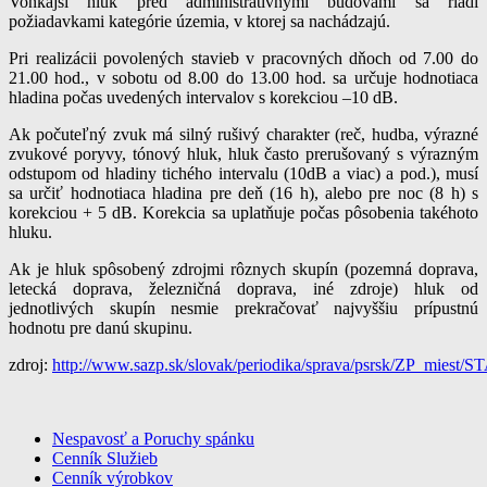
Vonkajší hluk pred administratívnymi budovami sa riadi
požiadavkami kategórie územia, v ktorej sa nachádzajú.
Pri realizácii povolených stavieb v pracovných dňoch od 7.00 do
21.00 hod., v sobotu od 8.00 do 13.00 hod. sa určuje hodnotiaca
hladina počas uvedených intervalov s korekciou –10 dB.
Ak počuteľný zvuk má silný rušivý charakter (reč, hudba, výrazné
zvukové poryvy, tónový hluk, hluk často prerušovaný s výrazným
odstupom od hladiny tichého intervalu (10dB a viac) a pod.), musí
sa určiť hodnotiaca hladina pre deň (16 h), alebo pre noc (8 h) s
korekciou + 5 dB. Korekcia sa uplatňuje počas pôsobenia takéhoto
hluku.
Ak je hluk spôsobený zdrojmi rôznych skupín (pozemná doprava,
letecká doprava, železničná doprava, iné zdroje) hluk od
jednotlivých skupín nesmie prekračovať najvyššiu prípustnú
hodnotu pre danú skupinu.
zdroj:
http://www.sazp.sk/slovak/periodika/sprava/psrsk/ZP_miest/
Nespavosť a Poruchy spánku
Cenník Služieb
Geopatogénne Zóny meranie a odrušenie
Cenník výrobkov