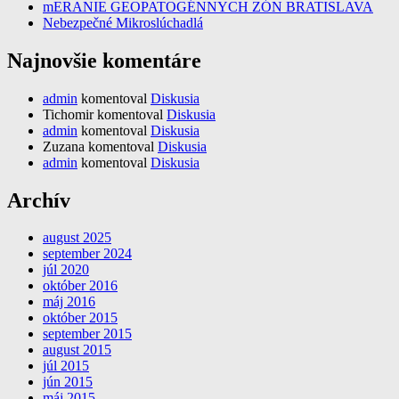
mERANIE GEOPATOGÉNNYCH ZÓN BRATISLAVA
Nebezpečné Mikroslúchadlá
Najnovšie komentáre
admin
komentoval
Diskusia
Tichomir
komentoval
Diskusia
admin
komentoval
Diskusia
Zuzana
komentoval
Diskusia
admin
komentoval
Diskusia
Archív
august 2025
september 2024
júl 2020
október 2016
máj 2016
október 2015
september 2015
august 2015
júl 2015
jún 2015
máj 2015