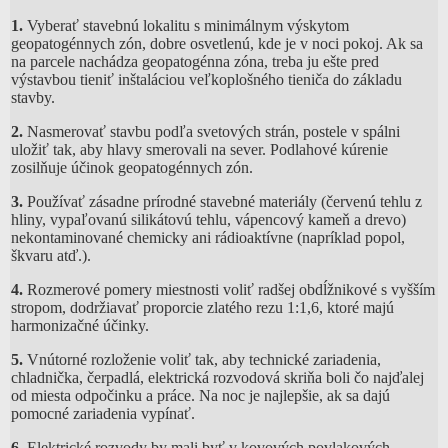
1.
Vyberať stavebnú lokalitu s minimálnym výskytom
geopatogénnych zón, dobre osvetlenú, kde je v noci pokoj. Ak sa
na parcele nachádza geopatogénna zóna, treba ju ešte pred
výstavbou tieniť inštaláciou veľkoplošného tieniča do základu
stavby.
2.
Nasmerovať stavbu podľa svetových strán, postele v spálni
uložiť tak, aby hlavy smerovali na sever. Podlahové kúrenie
zosilňuje účinok geopatogénnych zón.
3.
Používať zásadne prírodné stavebné materiály (červenú tehlu z
hliny, vypaľovanú silikátovú tehlu, vápencový kameň a drevo)
nekontaminované chemicky ani rádioaktívne (napríklad popol,
škvaru atď.).
4.
Rozmerové pomery miestnosti voliť radšej obdĺžnikové s vyšším
stropom, dodržiavať proporcie zlatého rezu 1:1,6, ktoré majú
harmonizačné účinky.
5.
Vnútorné rozloženie voliť tak, aby technické zariadenia,
chladnička, čerpadlá, elektrická rozvodová skriňa boli čo najďalej
od miesta odpočinku a práce. Na noc je najlepšie, ak sa dajú
pomocné zariadenia vypínať.
6.
Elektrické rozvody by mali byť v kovových povlakových