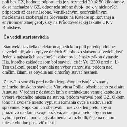
poli bez GZ, hodnota odporu tela je v rozmedzí 30 až 50 kiloohmov,
ak sa nachádza v GZ, odpor tela stúpne dvoj-, troj-, v niektorých
prípadoch až desaťnásobne. Verifikačnými geofyzikálnymi
metódami sa zaoberajú na Slovensku na Katedre aplikovanej a
environmentálnej geofyziky na Prírodovedeckej fakulte UK v
Bratislave.
Čo vedeli starí stavitelia
Starovekí stavitelia o elektromagnetickom poli pravdepodobne
nevedeli nič, ale o vplyve dračích žíl toho zo skúseností vedeli dosť.
Jeden z najstarších stavebných zákonov je čínsky zákon dynastie
Hia, ktorého zakladateľom bol staviteľ, cisár Yü (2300 pred n. l.).
Ten uzákonil presné pravidlá na výber stanovišťa, pričom nad
dračími žilami sa obydlia ani cintoríny stavať nesmeli.
Z prvého storočia pred naším letopočtom existujú záznamy
známeho rímskeho staviteľa Vitruviusa Pollia, pôsobiaceho za cisára
Augusta. V jednej z desiatich kníh o architektúre venuje kapitolu o
výbere vhodného miesta na stavbu, pričom varoval pred GZ. Okrem
toho na zvolené miesto vypustili Rimania ovce a sledovali ich
správanie. Napokon ich obetovali – nie však len preto, aby si
priaznivo naklonili svoje božstvá, ale najmä preto, aby ovciam
vybrali pečeň a podľa jej zafarbenia sa rozhodli, či je na danom
mieste vhodné postaviť mesto.