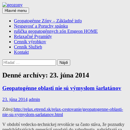
Preskočiť
na
Hľadať
Hlavné menu
obsah
geozony
Geopatogénne Zóny – Základné info
Nespavosť a Poruchy spánku
rušička geopatogénnych zón Emgeon HOME
Relaxačné Pyramídy
Cenník výrobkov
Cenník Služieb
Kontakt
Hľadať:
Denné archívy: 23. júna 2014
Geopatogénne oblasti nie sú výmyslom šarlatánov
23. júna 2014
admin
Zdroj:
http://relax.etrend.sk/relax-cestovanie/geopatogenne-oblasti-
nie-su-vymyslom-sarlatanov.html
V období vedecko-technickej revolúcie sa často stáva, že poznatky
predchádzajúcich generácií upadajú do zabudnutia, nahrádzajú sa