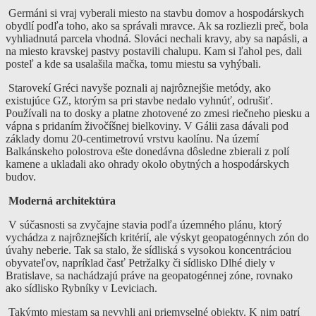
Germáni si vraj vyberali miesto na stavbu domov a hospodárskych
obydlí podľa toho, ako sa správali mravce. Ak sa rozliezli preč, bola
vyhliadnutá parcela vhodná. Slováci nechali kravy, aby sa napásli, a
na miesto kravskej pastvy postavili chalupu. Kam si ľahol pes, dali
posteľ a kde sa usalašila mačka, tomu miestu sa vyhýbali.
Starovekí Gréci navyše poznali aj najrôznejšie metódy, ako
existujúce GZ, ktorým sa pri stavbe nedalo vyhnúť, odrušiť.
Používali na to dosky a platne zhotovené zo zmesi riečneho piesku a
vápna s pridaním živočíšnej bielkoviny. V Gálii zasa dávali pod
základy domu 20-centimetrovú vrstvu kaolínu. Na území
Balkánskeho polostrova ešte donedávna dôsledne zbierali z polí
kamene a ukladali ako ohrady okolo obytných a hospodárskych
budov.
Moderná architektúra
V súčasnosti sa zvyčajne stavia podľa územného plánu, ktorý
vychádza z najrôznejších kritérií, ale výskyt geopatogénnych zón do
úvahy neberie. Tak sa stalo, že sídliská s vysokou koncentráciou
obyvateľov, napríklad časť Petržalky či sídlisko Dlhé diely v
Bratislave, sa nachádzajú práve na geopatogénnej zóne, rovnako
ako sídlisko Rybníky v Leviciach.
Takýmto miestam sa nevyhli ani priemyselné objekty. K nim patrí