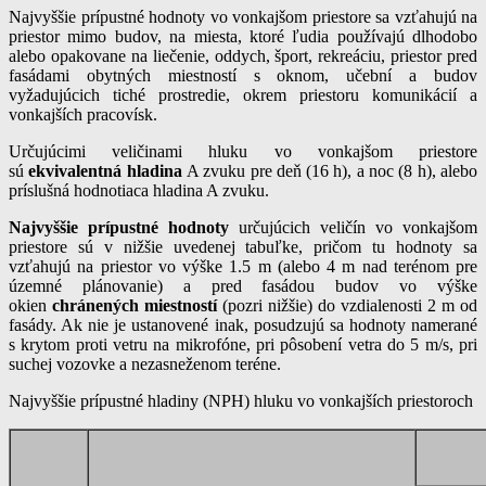
Najvyššie prípustné hodnoty vo vonkajšom priestore sa vzťahujú na
priestor mimo budov, na miesta, ktoré ľudia používajú dlhodobo
alebo opakovane na liečenie, oddych, šport, rekreáciu, priestor pred
fasádami obytných miestností s oknom, učební a budov
vyžadujúcich tiché prostredie, okrem priestoru komunikácií a
vonkajších pracovísk.
Určujúcimi veličinami hluku vo vonkajšom priestore
sú
ekvivalentná hladina
A zvuku pre deň (16 h), a noc (8 h), alebo
príslušná hodnotiaca hladina A zvuku.
Najvyššie prípustné hodnoty
určujúcich veličín vo vonkajšom
priestore sú v nižšie uvedenej tabuľke, pričom tu hodnoty sa
vzťahujú na priestor vo výške 1.5 m (alebo 4 m nad terénom pre
územné plánovanie) a pred fasádou budov vo výške
okien
chránených miestností
(pozri nižšie) do vzdialenosti 2 m od
fasády. Ak nie je ustanovené inak, posudzujú sa hodnoty namerané
s krytom proti vetru na mikrofóne, pri pôsobení vetra do 5 m/s, pri
suchej vozovke a nezasneženom teréne.
Najvyššie prípustné hladiny (NPH) hluku vo vonkajších priestoroch