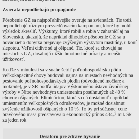
Zvieratá nepodliehajú propagande
Pôsobenie GZ sa najspoľahlivejšie overuje na zvieratách. Tie totiž
nepodliehajú rôznym presvedčovacím kampaniam, ktoré by mohli
výsledok skresliť. Výskumy, ktoré robili a robia v zahraničí aj na
Slovensku, ukazujú, že napríklad dlhodobé pôsobenie GZ sa u
hovädzieho dobytka prejavuje zvýšeným výskytom mastitídy, u koní
slepotou. Veľmi citlivé sú aj ošípané. Tie, ktoré sa chovajú na
miestach s GZ, dosahujú nižšie hmotnostné prírasty a menšiu
úžitkovosť.
Keďže v minulosti sa v snahe šetriť poľnohospodársku pôdu
veľkokapacitné chovy budovali najmä na miestach nevhodných na
pestovanie poľnohospodárskych plodín (odvodnené močiare a
mokrade), je v SR podľa údajov Výskumného ústavu živočíšnej
výroby v Nitre nevhodným umiestnením postihnutých až 40 %
chovov ošípaných. Elimináciou, ktorá sa dá dosiahnuť napríklad
umiestnením veľkoplošných odrušovačov, je možné dosiahnuť
zvýšenie úžitkovosti ošípaných o 10 %. To by pri súčasnej cene
bravčového mäsa predstavovalo ekonomický prínos 434,7 mil. Sk
za jeden rok.
Desatoro pre zdravé bývanie