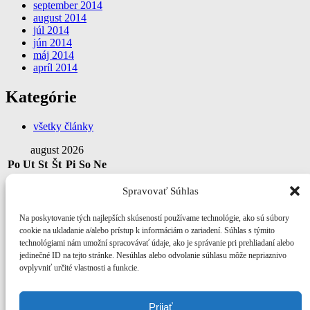
september 2014
august 2014
júl 2014
jún 2014
máj 2014
apríl 2014
Kategórie
všetky články
august 2026
Po
Ut
St
Št
Pi
So
Ne
1
2
Spravovať Súhlas
3
4
5
6
7
8
9
10
11
12
13
14
15
16
Na poskytovanie tých najlepších skúseností používame technológie, ako sú súbory
17
18
19
20
21
22
23
cookie na ukladanie a/alebo prístup k informáciám o zariadení. Súhlas s týmito
24
25
26
27
28
29
30
technológiami nám umožní spracovávať údaje, ako je správanie pri prehliadaní alebo
31
jedinečné ID na tejto stránke. Nesúhlas alebo odvolanie súhlasu môže nepriaznivo
ovplyvniť určité vlastnosti a funkcie.
« aug
Meta
Prijať