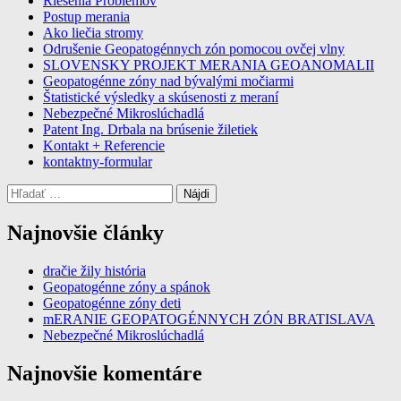
Riešenia Problémov
Postup merania
Ako liečia stromy
Odrušenie Geopatogénnych zón pomocou ovčej vlny
SLOVENSKY PROJEKT MERANIA GEOANOMALII
Geopatogénne zóny nad bývalými močiarmi
Štatistické výsledky a skúsenosti z meraní
Nebezpečné Mikroslúchadlá
Patent Ing. Drbala na brúsenie žiletiek
Kontakt + Referencie
kontaktny-formular
Hľadať:
Najnovšie články
dračie žily história
Geopatogénne zóny a spánok
Geopatogénne zóny deti
mERANIE GEOPATOGÉNNYCH ZÓN BRATISLAVA
Nebezpečné Mikroslúchadlá
Najnovšie komentáre