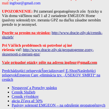
mail
ingfour@gmail.com
UPOZORNENIE:
Pri zameraní geopatogénnych zón fyzicky u
Vás doma väčšinou stačí 1 až 2 zariadenie EMGEON Home
(pasívny solenoid) tzv. merania GPZ na diaľku zásadne nerobím
pretože to je nezmysel.
Pozrite sa prosím na stránku:
http://www.dracie-zily.sk/cennik-
sluzieb/
Pri Väčších problémoch sú potrebné aj iné
riešenia
viď:
http://www.dracie-zily.sk/geopatogenne-zony-
skusenosti-z-merani-gpz/
Vaše prípadné otázky píšte na adresu ingfour@gmail.com
Navigácia
Predchádzajúci príspevok
Špecializovaný E-Shop
Nasledujúci
príspevok
Emgeon Care -eliminácia tzv. „ÚSEKOV SMRTI“ na
článkami
cestách
Nespavosť a Poruchy spánku
Cenník Služieb
Geopatogénne Zóny meranie a odrušenie
Cenník výrobkov
na celom Slovensku, Základné informácie
akcia Zľava až 50%
Pasívny solenoid EMGEON – na odrušenie geopatogénnych
zdarma