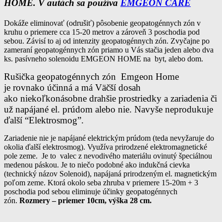
HOME. V autách sa používa
EMGEON CARE
Dokáže eliminovať (odrušiť) pôsobenie geopatogénnych zón v
kruhu o priemere cca 15-20 metrov a zároveň 3 poschodia pod
sebou. Závisí to aj od intenzity geopatogénnych zón. Zvyčajne po
zameraní geopatogénnych zón priamo u Vás stačia jeden alebo dva
ks. pasívneho solenoidu EMGEON HOME na byt, alebo dom.
Rušička geopatogénnych zón Emgeon Home
je rovnako účinná a má Väčší dosah
ako niekoľkonásobne drahšie prostriedky a zariadenia či
už napájané el. prúdom alebo nie. Navyše neprodukuje
ďalší “Elektrosmog”.
Zariadenie nie je napájané elektrickým prúdom (teda nevyžaruje do
okolia ďalší elektrosmog). Využíva prirodzené elektromagnetické
pole zeme. Je to valec z nevodivého materiálu ovinutý špeciálnou
medenou páskou. Je to niečo podobné ako indukčná cievka
(technický názov Solenoid), napájaná prirodzeným el. magnetickým
poľom zeme. Ktorá okolo seba zhruba v priemere 15-20m + 3
poschodia pod sebou eliminuje účinky geopatogénnych
zón.
Rozmery – priemer 10cm, výška 28 cm.