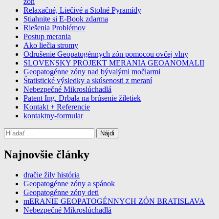
zón
Relaxačné, Liečivé a Stolné Pyramídy
Stiahnite si E-Book zdarma
Riešenia Problémov
Postup merania
Ako liečia stromy
Odrušenie Geopatogénnych zón pomocou ovčej vlny
SLOVENSKY PROJEKT MERANIA GEOANOMALII
Geopatogénne zóny nad bývalými močiarmi
Štatistické výsledky a skúsenosti z meraní
Nebezpečné Mikroslúchadlá
Patent Ing. Drbala na brúsenie žiletiek
Kontakt + Referencie
kontaktny-formular
Hľadať:
Najnovšie články
dračie žily história
Geopatogénne zóny a spánok
Geopatogénne zóny deti
mERANIE GEOPATOGÉNNYCH ZÓN BRATISLAVA
Nebezpečné Mikroslúchadlá