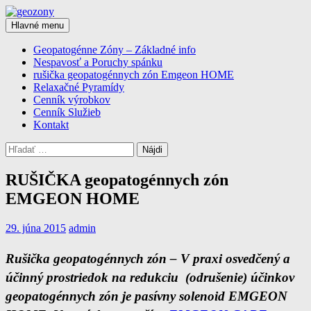
Preskočiť
na
Hľadať
Hlavné menu
obsah
geozony
Geopatogénne Zóny – Základné info
Nespavosť a Poruchy spánku
rušička geopatogénnych zón Emgeon HOME
Relaxačné Pyramídy
Cenník výrobkov
Cenník Služieb
Kontakt
Hľadať:
RUŠIČKA geopatogénnych zón
EMGEON HOME
29. júna 2015
admin
Rušička geopatogénnych zón – V praxi osvedčený a
účinný prostriedok na redukciu (odrušenie) účinkov
geopatogénnych zón je pasívny solenoid EMGEON