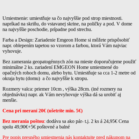
Umiestnenie: umiestňuje sa čo najvyššie pod strop miestnosti.
napríkad na skriňu, do vstavanej skrine, na poličky a pod. V dome
na najvyššie poschodie, prípadne pod strechu.
Farba a Design: Zariadenie Emgeon Home si môžete prispôsobiť
napr. oblepením tapetou so vzorom a farbou, ktorá Vám najviac
vyhovuje.
Bez zamerania geopatogénnych zón na mieste doporučujeme použiť
minimálne 2 ks. zariadení EMGEON Home umiestnené do
opačných rohoch domu, alebo bytu. Umiestňuje sa cca 1-2 metre od
okraja bytu (domu) a čo najvyššie k stropu.
Rozmery valca: priemer 10cm , výška 28cm. (iné rozmery na
objednávku) napr. ak Vám nevyhovuje výška dá sa urobiť aj
menšie.
Cena pri meraní 20€ (ušetríte min. 5€)
Bez merania poštou
:
dodáva sa ako pár- t.j. 2 ks á 24,95€ Cena
spolu 49,90€+5€ poštovné a balné
Pre popis presného umiestnenia nás kontaktujte pred nákupom na